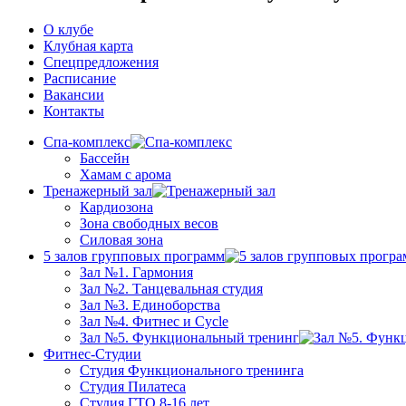
О клубе
Клубная карта
Спецпредложения
Расписание
Вакансии
Контакты
Спа-комплекс
Бассейн
Хамам с арома
Тренажерный зал
Кардиозона
Зона свободных весов
Силовая зона
5 залов групповых программ
Зал №1. Гармония
Зал №2. Танцевальная студия
Зал №3. Единоборства
Зал №4. Фитнес и Cycle
Зал №5. Функциональный тренинг
Фитнес-Студии
Студия Функционального тренинга
Студия Пилатеса
Студия ГТО 8-16 лет