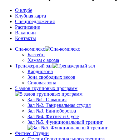
О клубе
Клубная карта
Спецпредложения
Расписание
Вакансии
Контакты
Спа-комплекс
Бассейн
Хамам с арома
Тренажерный зал
Кардиозона
Зона свободных весов
Силовая зона
5 залов групповых программ
Зал №1. Гармония
Зал №2. Танцевальная студия
Зал №3. Единоборства
Зал №4. Фитнес и Cycle
Зал №5. Функциональный тренинг
Фитнес-Студии
Студия Функционального тренинга