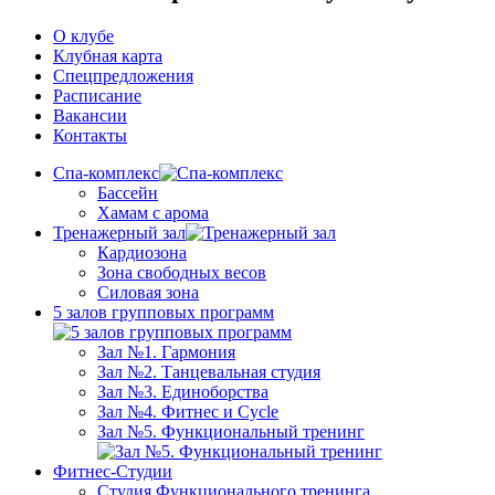
О клубе
Клубная карта
Спецпредложения
Расписание
Вакансии
Контакты
Спа-комплекс
Бассейн
Хамам с арома
Тренажерный зал
Кардиозона
Зона свободных весов
Силовая зона
5 залов групповых программ
Зал №1. Гармония
Зал №2. Танцевальная студия
Зал №3. Единоборства
Зал №4. Фитнес и Cycle
Зал №5. Функциональный тренинг
Фитнес-Студии
Студия Функционального тренинга