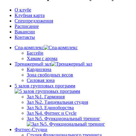
О клубе
Клубная карта
Спецпредложения
Расписание
Вакансии
Контакты
Спа-комплекс
Бассейн
Хамам с арома
Тренажерный зал
Кардиозона
Зона свободных весов
Силовая зона
5 залов групповых программ
Зал №1. Гармония
Зал №2. Танцевальная студия
Зал №3. Единоборства
Зал №4. Фитнес и Cycle
Зал №5. Функциональный тренинг
Фитнес-Студии
Студия Функционального тренинга