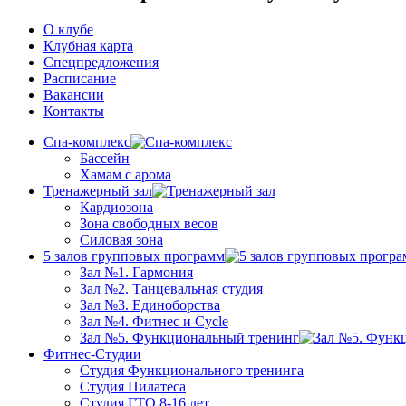
О клубе
Клубная карта
Спецпредложения
Расписание
Вакансии
Контакты
Спа-комплекс
Бассейн
Хамам с арома
Тренажерный зал
Кардиозона
Зона свободных весов
Силовая зона
5 залов групповых программ
Зал №1. Гармония
Зал №2. Танцевальная студия
Зал №3. Единоборства
Зал №4. Фитнес и Cycle
Зал №5. Функциональный тренинг
Фитнес-Студии
Студия Функционального тренинга
Студия Пилатеса
Студия ГТО 8-16 лет